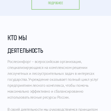
ПОДРОБНЕЕ
КТО МЫ
ДЕЯТЕЛЬНОСТЬ
ОС
УС
Рослесинфорг – всероссийская организация,
специализирующаяся на комплексном решении
Вып
лесоучетных и лесоустроительных задач в интересах
госу
государства. Учреждение оказывает полный цикл услуг
кажд
предприятиям лесного комплекса, чтобы помочь
максимально эффективно и сбалансированно
Под
использовать лесные ресурсы России.
дре
В своей деятельности мы руководствуемся принципом
Пров