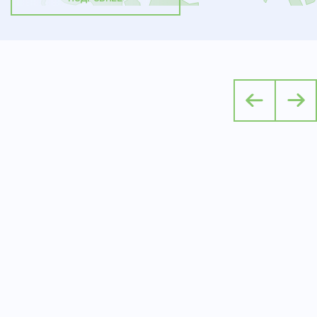
ПРАВА НА ЗЕМЛЮ
Оформление права собственности на землю — это документальн
подтверждение прав на владение, распоряжение и использовани
ПОДРОБНЕЕ