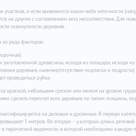
 участков, и если выявляются какие-либо неточности (нап
ся на другие с составлением акта несоответствия. Для пов
ости совокупности деревьев.
 из ряда факторов:
борочная)
м заготовленной древесины, исходя из площади, исходя из
тояния деревьев, наличие/отсутствие подлеска и подроста)
дет проводиться рубка
я краской, небольшим срезом или мелом на уровне груди,
димо сделать пересчет всех деревьев по типам толщины, по
лассифицируются на деловые и дровяные. В первую катего
ревышает 3 метров. Во вторую – у которых длина деловой ч
в перечетной ведомости, в которой необходимо каждую по