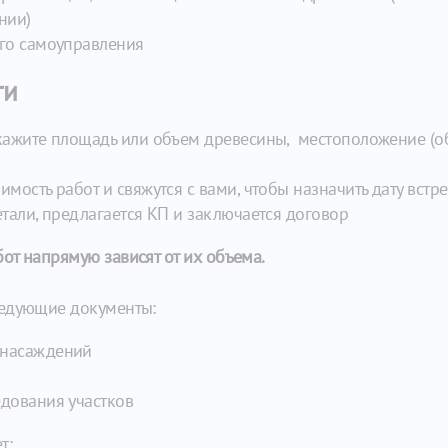
нии)
ого самоуправления
ги
кажите площадь или объем древесины, местоположение (обла
мость работ и свяжутся с вами, чтобы назначить дату встр
етали, предлагается КП и заключается договор
от напрямую зависят от их объема.
ледующие документы:
 насаждений
едования участков
т: