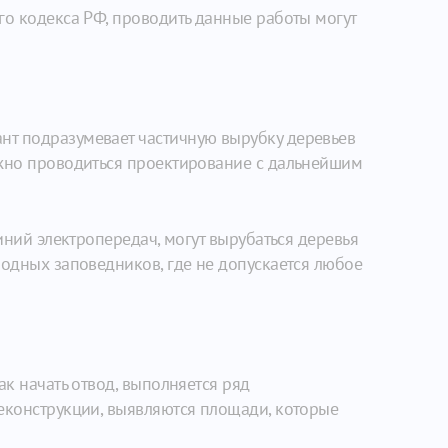
го кодекса РФ, проводить данные работы могут
нт подразумевает частичную вырубку деревьев
лжно проводиться проектирование с дальнейшим
иний электропередач, могут вырубаться деревья
родных заповедников, где не допускается любое
ак начать отвод, выполняется ряд
реконструкции, выявляются площади, которые