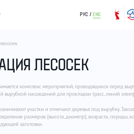
РУС
/
ENG
т
 лесосек
САЦИЯ ЛЕСОСЕК
нимается комплекс мероприятий, проводящихся перед выр
й вырубкой насаждений для прокладки трасс, линий элект
раничивают участки и отмечают деревья под вырубку. Такса
ределение размеров (высота, диаметр), возраста, породы, 
едующей заготовки.