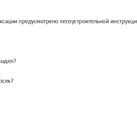
аксации предусмотрено лесоустроительной инструкц
выдел?
осек?