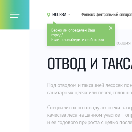
МОСКВА
Филиал: Центральный аппара
Верно ли определен Ваш
город?
Если нет, выберите свой город
Главная
Услуги
Отвод и таксация
ОТВОД И ТАК
Под отводом и таксацией лесосек по
санитарных целях или перед сплошно
Специалисты по отводу лесосеки разг
качества леса на данном участке – оп
и ее годового прироста с целью посл