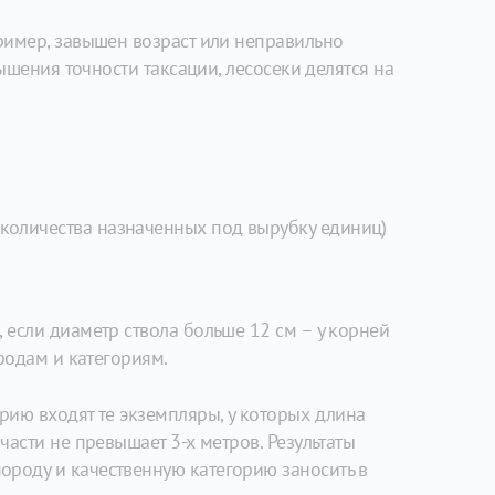
ример, завышен возраст или неправильно
ышения точности таксации, лесосеки делятся на
 количества назначенных под вырубку единиц)
 если диаметр ствола больше 12 см – у корней
родам и категориям.
рию входят те экземпляры, у которых длина
асти не превышает 3-х метров. Результаты
роду и качественную категорию заносить в