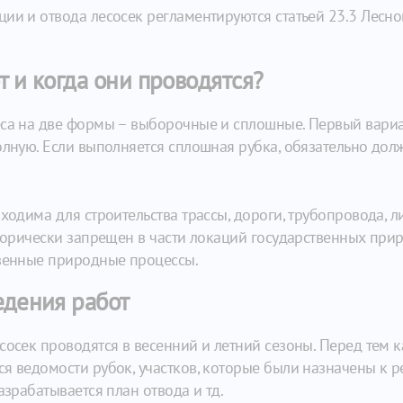
ии и отвода лесосек регламентируются статьей 23.3 Лесно
 и когда они проводятся?
еса на две формы – выборочные и сплошные. Первый вариа
полную. Если выполняется сплошная рубка, обязательно до
ходима для строительства трассы, дороги, трубопровода, л
егорически запрещен в части локаций государственных при
ственные природные процессы.
едения работ
сосек проводятся в весенний и летний сезоны. Перед тем к
я ведомости рубок, участков, которые были назначены к 
азрабатывается план отвода и тд.