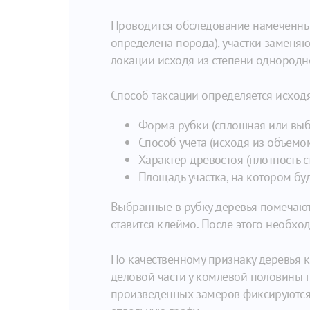
Проводится обследование намеченных
определена порода), участки заменяют
локации исходя из степени однородн
Способ таксации определяется исходя
Форма рубки (сплошная или вы
Способ учета (исходя из объемо
Характер древостоя (плотность с
Площадь участка, на котором бу
Выбранные в рубку деревья помечаютс
ставится клеймо. После этого необхо
По качественному признаку деревья к
деловой части у комлевой половины п
произведенных замеров фиксируются 