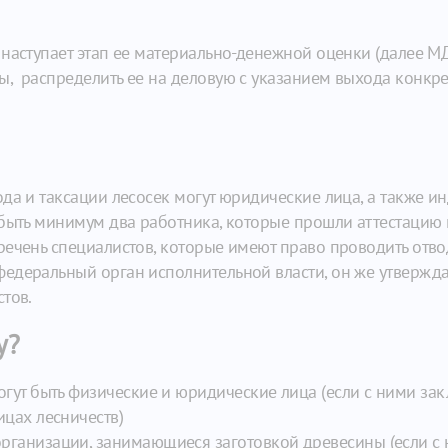
 наступает этап ее материально-денежной оценки (далее М
, распределить ее на деловую с указанием выхода конкрет
да и таксации лесосек могут юридические лица, а также 
быть минимум два работника, которые прошли аттестацию 
речень специалистов, которые имеют право проводить отв
едеральный орган исполнительной власти, он же утвержд
тов.
у?
огут быть физические и юридические лица (если с ними за
ицах лесничеств)
рганизации, занимающиеся заготовкой древесины (если с