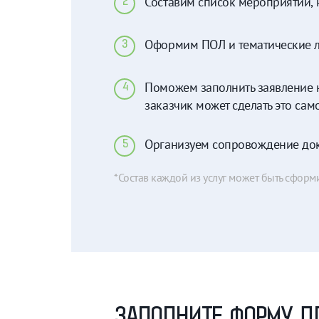
Составим список мероприятий, 
2
Оформим ПОЛ и тематические л
3
Поможем заполнить заявление н
4
заказчик может сделать это сам
Организуем сопровождение док
5
*Состав каждой из услуг может быть сфор
ЗАПОЛНИТЕ ФОРМУ Д