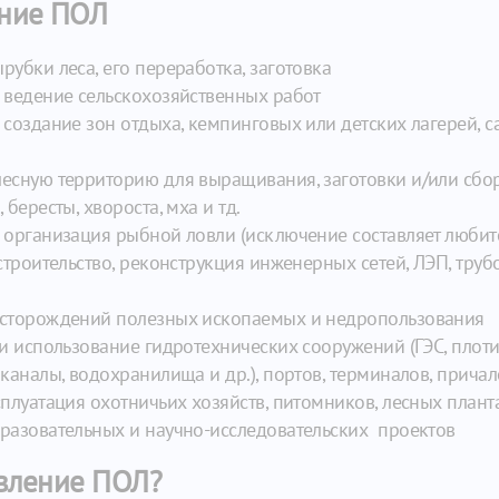
ение ПОЛ
рубки леса, его переработка, заготовка
 ведение сельскохозяйственных работ
 создание зон отдыха, кемпинговых или детских лагерей, 
есную территорию для выращивания, заготовки и/или сбора
 бересты, хвороста, мха и тд.
 организация рыбной ловли (исключение составляет любит
строительство, реконструкция инженерных сетей, ЛЭП, труб
есторождений полезных ископаемых и недропользования
и использование гидротехнических сооружений (ГЭС, плотин
каналы, водохранилища и др.), портов, терминалов, причал
сплуатация охотничьих хозяйств, питомников, лесных план
бразовательных и научно-исследовательских проектов
авление ПОЛ?