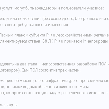
слуги могут быть арендаторы и пользователи участков:
енды или пользования (безвозмездного, бессрочного или 
 но в него требуется внести изменения
с Лесным планом субъекта РФ и лесохозяйственным регламе
егламентируется статьей 88 ЛК РФ и приказом Минприроды 
зделить на два этапа – непосредственная разработка ПОЛ 
оговором). Сам ПОЛ состоит из трех частей:
ацию об участке, о его инфраструктуре, о проводимых ме
сов, но также водных объектов и животного мира
елы, которые соответствуют видам разрешенного использо
кие карты