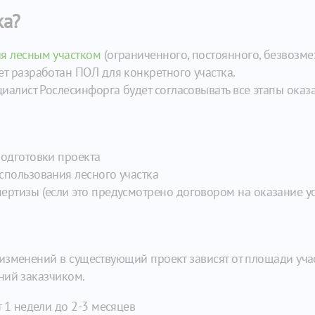
ка?
я лесным участком
(ограниченного, постоянного, безвозме
т разработан ПОЛ для конкретного участка.
циалист Рослесинфорга будет согласовывать все этапы оказ
подготовки проекта
спользования лесного участка
ртизы (если это предусмотрено договором на оказание ус
изменений в существующий проект зависят от площади учас
ний заказчиком.
т 1 недели до 2-3 месяцев