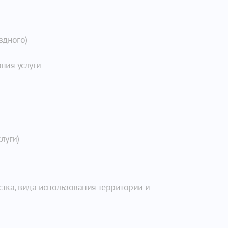
здного)
ания услуги
луги)
тка, вида использования территории и