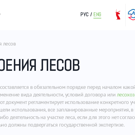
РУС
/
ENG
т
я лесов
ОЕНИЯ ЛЕСОВ
 составляется в обязательном порядке перед началом какой
зменение вида деятельности, условий договора или
лесохоз
от документ регламентирует использование конкретного учас
цели использования, все запланированные мероприятия, в 
бо деятельность на участке леса, если для этого нет согла
ьно должны подвергаться государственной экспертизе.