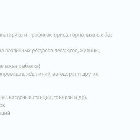
санаториев и профилакториев, горнолыжных баз
 различных ресурсов леса: ягод, живицы,
ельская рыбалка)
опроводов, ж/д линий, автодорог и других
ы, насосные станции, тоннели и др),
ов
таций