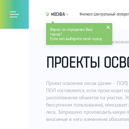
МОСКВА
Филиал: Центральный аппара
Верно ли определен Ваш
город?
Если нет, выберите свой город
Главная
Услуги
Проекты освоени
ПРОЕКТЫ ОСВ
Проект освоения лесов (далее – ПОЛ)
ПОЛ составляется, если происходит и
расположения объектов на участке. Эт
бессрочном пользовании), описывает 
леса. Запрещено производить какую-ли
вносимые в него изменения обязател