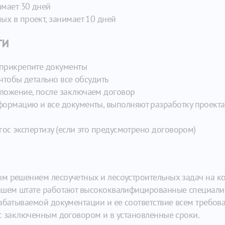
имает 30 дней
х в проект, занимает 10 дней
ги
 прикрепите документы
чтобы детально все обсудить
ложение, после заключаем договор
ормацию и все документы, выполняют разработку проекта 
гос экспертизу (если это предусмотрено договором)
м решением лесоучетных и лесоустроительных задач на ко
нашем штате работают высококвалифицированные специали
абатываемой документации и ее соответствие всем требова
 с заключенным договором и в установленные сроки.