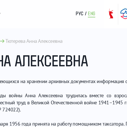
РУС
/
ENG
т
Тютерева Анна Алексеевна
НА АЛЕКСЕЕВНА
еющихся на хранении архивных документах информация о 
ды войны Анна Алексеевна трудилась вместе со взро
естный труд в Великой Отечественной войне 1941–1945 гг.»
 724022).
варя 1956 года принята на работу помощником таксатора. П