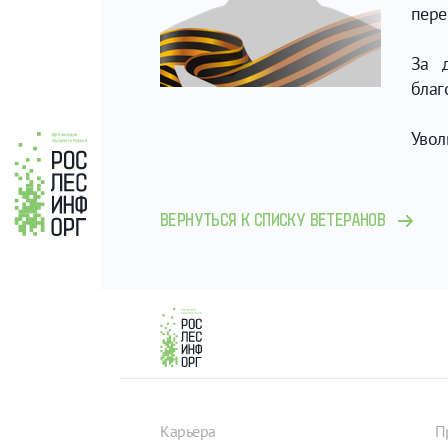
пере
За д
благ
Увол
ВЕРНУТЬСЯ К СПИСКУ ВЕТЕРАНОВ
Карьера
П