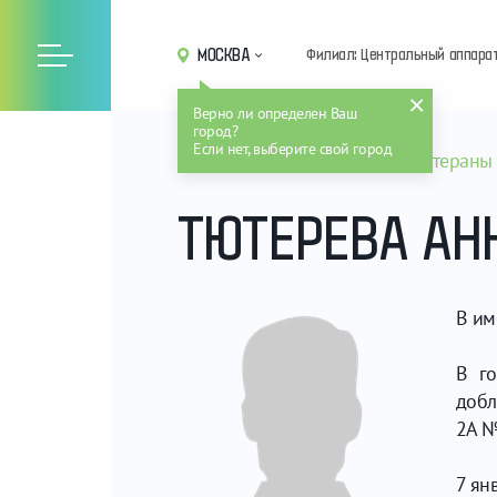
МОСКВА
Филиал: Центральный аппара
Верно ли определен Ваш
город?
Если нет, выберите свой город
Главная
Рослесинфорг
Ветераны
ТЮТЕРЕВА АН
В им
В го
добл
2А №
7 ян