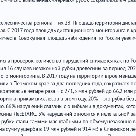
се лесничества региона – их 28. Площадь территории дис
ая. С 2017 года площадь дистанционного мониторинга в кра
ничеств. Совокупная площадь наблюдения по России увеличи
ла проверок, количество нарушений снижается как по Росс
л 16 случаев незаконной рубки древесины за период 2020
о мониторинга. В 2017 году на территории втрое меньше
ли в Пермском крае за два последних года, сократился п
ократилась в четыре раза – с 271,5 млн рублей до 66,2 мл
ринга прикамских лесов в этом году. 20% – это рубка без 
о. 66% нарушений связаны с ошибками в документах, кото
сины ЛесЕГАИС. 3% нарушений относятся к нелегальной за
и рубки стали самыми масштабными по объёму незаконно 
на сумму ущерба в 19 млн рублей и 914 м3 в Сивинском ле