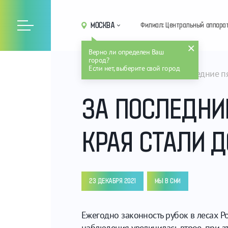
МОСКВА
Филиал: Центральный аппара
Верно ли определен Ваш
город?
Если нет, выберите свой город
Главная
Новости
За последние пя
ЗА ПОСЛЕДНИ
КРАЯ СТАЛИ Д
23 ДЕКАБРЯ 2021
МЫ В СМИ
Ежегодно законность рубок в лесах 
наблюдения увеличилась втрое, при э