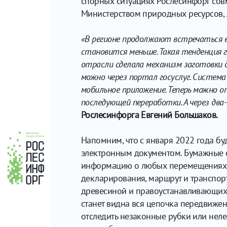
спорных ситуациях Рослесинфорг сов
Министерством природных ресурсов, 
«В регионе продолжают встречаться е
становится меньше. Такая тенденция 
отрасли сделала механизм заготовки д
можно через портал госуслуг. Система
мобильное приложение. Теперь можно от
последующей переработки. А через два
Рослесинфорга Евгений Большаков.
Напомним, что с января 2022 года бу
электронным документом. Бумажные с
информацию о любых перемещениях др
декларирования, маршрут и транспорт
древесиной и правоустанавливающих до
станет видна вся цепочка передвиже
отследить незаконные рубки или неле