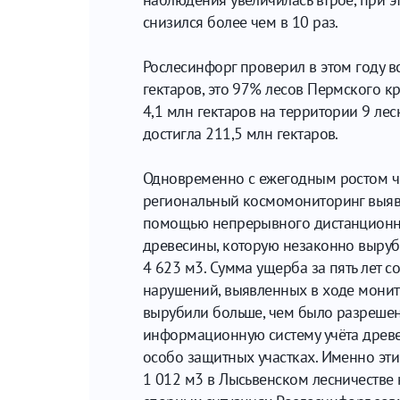
снизился более чем в 10 раз.
Рослесинфорг проверил в этом году в
гектаров, это 97% лесов Пермского кр
4,1 млн гектаров на территории 9 лес
достигла 211,5 млн гектаров.
Одновременно с ежегодным ростом чис
региональный космомониторинг выяви
помощью непрерывного дистанционног
древесины, которую незаконно выруби
4 623 м3. Сумма ущерба за пять лет с
нарушений, выявленных в ходе монито
вырубили больше, чем было разрешен
информационную систему учёта древе
особо защитных участках. Именно эт
1 012 м3 в Лысьвенском лесничестве 