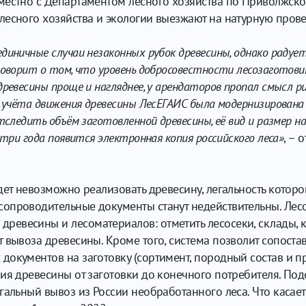
местно с Департаментом лесного хозяйства по Приволжско
лесного хозяйства и экологии выезжают на натурную пров
диничные случаи незаконных рубок древесины, однако радуе
говорит о том, что уровень добросовестности лесозаготов
ревесины проще и нагляднее, у арендаторов пропал смысл р
 учёта движения древесины ЛесЕГАИС была модернизирована в
следить объём заготовленной древесины, её вид и размер на
-три года появится электронная копия российского леса»
, – 
дет невозможно реализовать древесину, легальность котор
опроводительные документы станут недействительны. Лесо
евесины и лесоматериалов: отметить лесосеки, склады, 
 вывоза древесины. Кроме того, система позволит сопостав
кументов на заготовку (сортимент, породный состав и пр.)
ния древесины от заготовки до конечного потребителя. П
гальный вывоз из России необработанного леса. Что касает