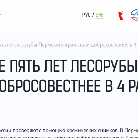
РУС
/
ENG
т
ть лет лесорубы Пермского края стали добросовестнее в 4
Е ПЯТЬ ЛЕТ ЛЕСОРУБЫ
ОБРОСОВЕСТНЕЕ В 4 Р
России проверяют с помощью космических снимков. В Пермс
том число выявленных «чёрных» рубок сократилось в 4 раз