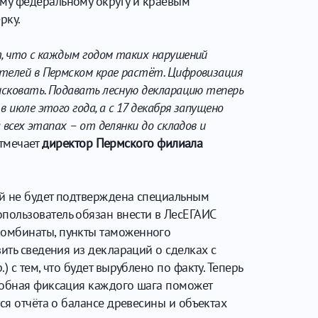
му федеральному округу и краевым
ерку.
т, что с каждым годом таких нарушений
ителей в Пермском крае растёт. Цифровизация
исковать. Подавать лесную декларацию теперь
 июле этого года, а с 17 декабря запущено
 всех этапах – от делянки до складов и
отмечает
директор Пермского филиала
ой не будет подтверждена специальным
пользователь обязан внести в ЛесЕГАИС
комбинаты, пункты таможенного
ить сведения из деклараций о сделках с
 с тем, что будет вырублено по факту. Теперь
одобная фиксация каждого шага поможет
ся отчёта о балансе древесины и объектах