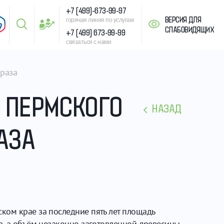
+7 (499)-673-99-97
ВЕРСИЯ ДЛЯ
горячая линия по услугам
СЛАБОВИДЯЩИХ
+7 (499) 673-99-99
связаться с нами
 раза
 ПЕРМСКОГО
НАЗАД
АЗА
ком крае за последние пять лет площадь
а, а объём незаконно заготовленной древесины