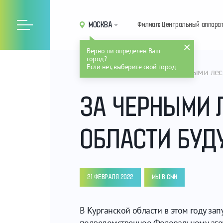
МОСКВА
Филиал: Центральный аппара
Верно ли определен Ваш
город?
Если нет, выберите свой город
Главная
Новости
За черными лес
ЗА ЧЕРНЫМИ 
ОБЛАСТИ БУД
21 ФЕВРАЛЯ 2022
МЫ В СМИ
В Курганской области в этом году за
подведомственное Федеральному аген