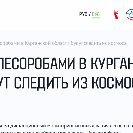
РУС
/
ENG
т
оробами в Курганской области будут следить из космоса
ЛЕСОРОБАМИ В КУРГА
УТ СЛЕДИТЬ ИЗ КОСМО
пустят дистанционный мониторинг использования лесов на п
тству лесного хозяйства учреждение «Рослесинфорг».