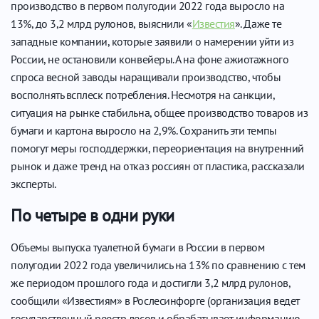
производство в первом полугодии 2022 года выросло на
13%, до 3,2 млрд рулонов, выяснили «
Известия
». Даже те
западные компании, которые заявили о намерении уйти из
России, не остановили конвейеры. А на фоне ажиотажного
спроса весной заводы наращивали производство, чтобы
восполнять всплеск потребления. Несмотря на санкции,
ситуация на рынке стабильна, общее производство товаров из
бумаги и картона выросло на 2,9%. Сохранить эти темпы
помогут меры господдержки, переориентация на внутренний
рынок и даже тренд на отказ россиян от пластика, рассказали
эксперты.
По четыре в одни руки
Объемы выпуска туалетной бумаги в России в первом
полугодии 2022 года увеличились на 13% по сравнению с тем
же периодом прошлого года и достигли 3,2 млрд рулонов,
сообщили «Известиям» в Рослесинфорге (организация ведет
государственный реестр лесов и обрабатывает информацию