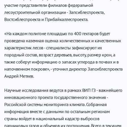
участие представители филиалов федеральной
лесоустроительной организации - Запсиблеспроекта,
Востсиблеспроекта и Прибайкаллеспроекта.
«На каждом полигоне площадью по 400 гектаров будет
проведена наземная оценка количественных и качественных
характеристик лесов - специалисты зафиксируют их
породный состав, возраст деревьев, высоту, размер крон, а
также соберут информацию о запасах углерода в почвах и в
напочвенном покрове», - уточнил директор Запсиблеспроекта
Андрей Метяев.
Научные исследования ведутся в рамках ВИП ГЗ - важнейшего
инновационного проекта государственного значения -
Российской системы мониторинга климата. Собранная
информация вместе с данными по остальным регионам
страны войдет в национальный кадастр выбросов
парниковых газов и объемов их поглощения. Всего в текущем