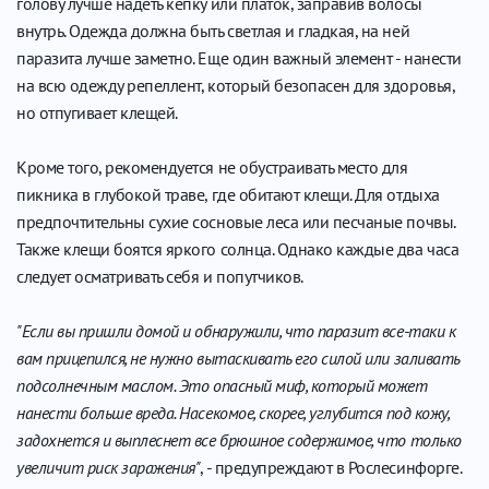
голову лучше надеть кепку или платок, заправив волосы
внутрь. Одежда должна быть светлая и гладкая, на ней
паразита лучше заметно. Еще один важный элемент - нанести
на всю одежду репеллент, который безопасен для здоровья,
но отпугивает клещей.
Кроме того, рекомендуется не обустраивать место для
пикника в глубокой траве, где обитают клещи. Для отдыха
предпочтительны сухие сосновые леса или песчаные почвы.
Также клещи боятся яркого солнца. Однако каждые два часа
следует осматривать себя и попутчиков.
"Если вы пришли домой и обнаружили, что паразит все-таки к
вам прицепился, не нужно вытаскивать его силой или заливать
подсолнечным маслом. Это опасный миф, который может
нанести больше вреда. Насекомое, скорее, углубится под кожу,
задохнется и выплеснет все брюшное содержимое, что только
увеличит риск заражения"
, - предупреждают в Рослесинфорге.