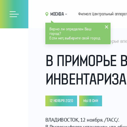
МОСКВА
Филиал: Центральный аппара
Верно ли определен Ваш
город?
Если нет, выберите свой город
Главная
Новости
В Приморье вп
В ПРИМОРЬЕ 
ИНВЕНТАРИЗА
12 НОЯБРЯ 2020
МЫ В СМИ
ВЛАДИВОСТОК, 12 ноября. /ТАСС/.
В Рослесинфорге установили, что общ