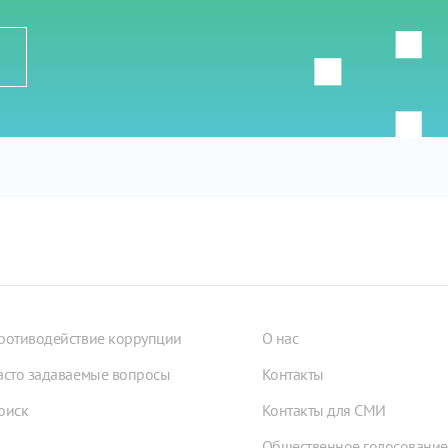
ротиводействие коррупции
О нас
асто задаваемые вопросы
Контакты
оиск
Контакты для СМИ
Общественное голосование