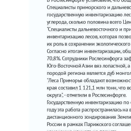
Специалисты приморского и дальнево
государственную инвентаризацию лесов
углерода, сколько половина всего Це
"Специалисты дальневосточного и пр
инвентаризацию лесов, которая позво
их роль в сохранении экологического 
Согласно итогам инвентаризации, общ
70,8%. Сотрудники Рослесинфорга за
Юго-Восточной Азии вяз лопастной, а
породой региона является дуб монго
"Леса Приморья обладают возможност
края составил 1 121,1 млн тонн, что
округа", - отметили в Рослесинфорге.
Государственную инвентаризацию по о
году эта работа распространилась н
дистанционного зондирования Земли и
России в рамках Парижского соглашен