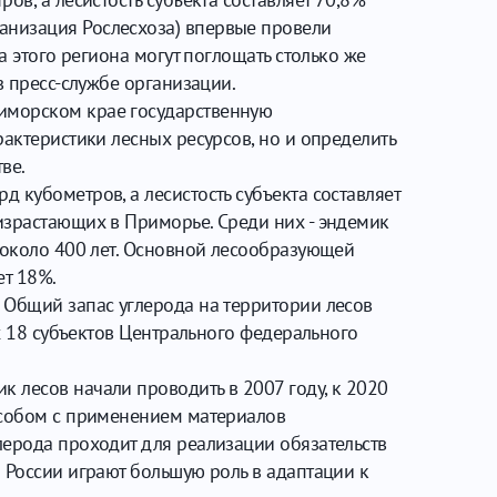
анизация Рослесхоза) впервые провели
а этого региона могут поглощать столько же
в пресс-службе организации.
риморском крае государственную
рактеристики лесных ресурсов, но и определить
ве.
 кубометров, а лесистость субъекта составляет
израстающих в Приморье. Среди них - эндемик
м около 400 лет. Основной лесообразующей
ет 18%.
 Общий запас углерода на территории лесов
ех 18 субъектов Центрального федерального
 лесов начали проводить в 2007 году, к 2020
пособом с применением материалов
лерода проходит для реализации обязательств
 России играют большую роль в адаптации к