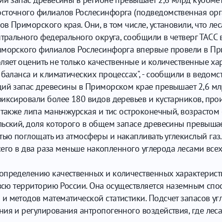
сточного филиалов Рослесинфорга (подведомственная орг
 Приморского края. Они, в том числе, установили, что лес
нтрального федерального округа, сообщили в четверг ТАСС 
иморского филиалов Рослесинфорга впервые провели в П
ляет оценить не только качественные и количественные ха
баланса и климатических процессах", - сообщили в ведомст
ий запас древесины в Приморском крае превышает 2,6 млрд
фиксировали более 180 видов деревьев и кустарников, про
 также липа маньчжурская и тис остроконечный, возрасто
льский, доля которого в общем запасе древесины превыша
ью поглощать из атмосферы и накапливать углекислый газ.
 всего в два раза меньше накопленного углерода лесами вс
пределению качественных и количественных характеристик
а всю территорию России. Она осуществляется наземным с
 методов математической статистики. Подсчет запасов уг
ия и регулирования антропогенного воздействия, где леса