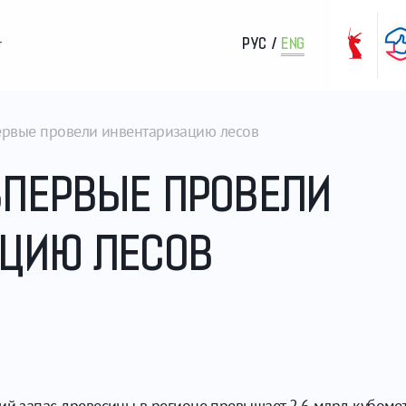
РУС
/
ENG
т
ервые провели инвентаризацию лесов
ВПЕРВЫЕ ПРОВЕЛИ
ЦИЮ ЛЕСОВ
ий запас древесины в регионе превышает 2,6 млрд кубометр