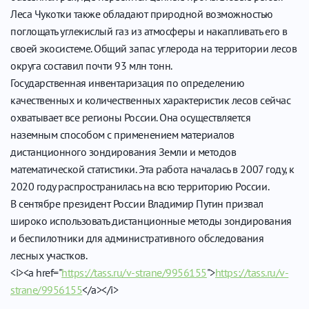
Леса Чукотки также обладают природной возможностью
поглощать углекислый газ из атмосферы и накапливать его в
своей экосистеме. Общий запас углерода на территории лесов
округа составил почти 93 млн тонн.
Государственная инвентаризация по определению
качественных и количественных характеристик лесов сейчас
охватывает все регионы России. Она осуществляется
наземным способом с применением материалов
дистанционного зондирования Земли и методов
математической статистики. Эта работа началась в 2007 году, к
2020 году распространилась на всю территорию России.
В сентябре президент России Владимир Путин призвал
широко использовать дистанционные методы зондирования
и беспилотники для административного обследования
лесных участков.
<i><a href="
https://tass.ru/v-strane/9956155
">
https://tass.ru/v-
strane/9956155
</a></i>