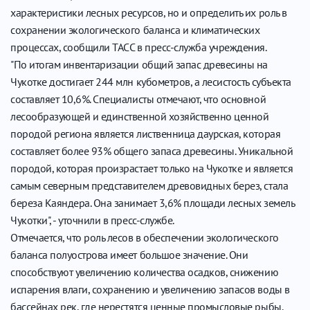
характеристики лесных ресурсов, но и определить их роль в
сохранении экологического баланса и климатических
процессах, сообщили ТАСС в пресс-служба учреждения.
"По итогам инвентаризации общий запас древесины на
Чукотке достигает 244 млн кубометров, а лесистость субъекта
составляет 10,6%. Специалисты отмечают, что основной
лесообразующей и единственной хозяйственно ценной
породой региона является лиственница даурская, которая
составляет более 93% общего запаса древесины. Уникальной
породой, которая произрастает только на Чукотке и является
самым северным представителем древовидных берез, стала
береза Каяндера. Она занимает 3,6% площади лесных земель
Чукотки", - уточнили в пресс-службе.
Отмечается, что роль лесов в обеспечении экологического
баланса полуострова имеет большое значение. Они
способствуют увеличению количества осадков, снижению
испарения влаги, сохранению и увеличению запасов воды в
бассейнах рек, где нерестятся ценные промысловые рыбы.