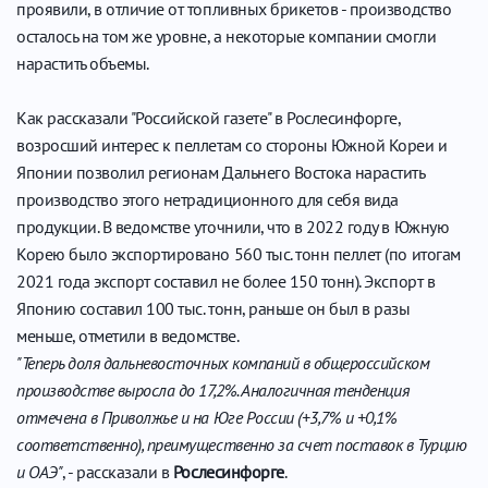
проявили, в отличие от топливных брикетов - производство
осталось на том же уровне, а некоторые компании смогли
нарастить объемы.
Как рассказали "Российской газете" в Рослесинфорге,
возросший интерес к пеллетам со стороны Южной Кореи и
Японии позволил регионам Дальнего Востока нарастить
производство этого нетрадиционного для себя вида
продукции. В ведомстве уточнили, что в 2022 году в Южную
Корею было экспортировано 560 тыс. тонн пеллет (по итогам
2021 года экспорт составил не более 150 тонн). Экспорт в
Японию составил 100 тыс. тонн, раньше он был в разы
меньше, отметили в ведомстве.
"Теперь доля дальневосточных компаний в общероссийском
производстве выросла до 17,2%. Аналогичная тенденция
отмечена в Приволжье и на Юге России (+3,7% и +0,1%
соответственно), преимущественно за счет поставок в Турцию
и ОАЭ"
, - рассказали в
Рослесинфорге
.