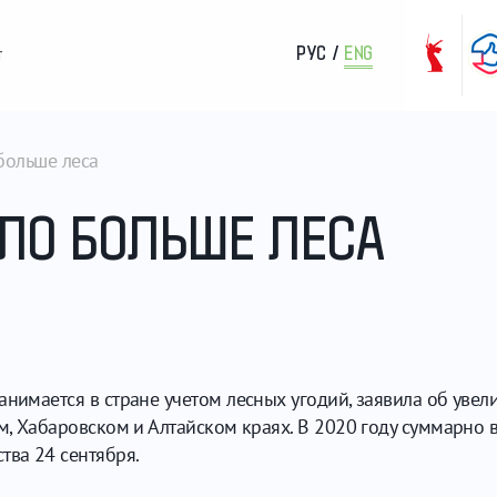
РУС
/
ENG
т
 больше леса
АЛО БОЛЬШЕ ЛЕСА
анимается в стране учетом лесных угодий, заявила об ув
ом, Хабаровском и Алтайском краях. В 2020 году суммарно 
тва 24 сентября.