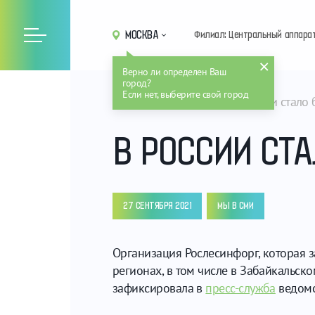
МОСКВА
Филиал: Центральный аппара
Верно ли определен Ваш
город?
Если нет, выберите свой город
Главная
Новости
В России стало
В РОССИИ СТ
27 СЕНТЯБРЯ 2021
МЫ В СМИ
Организация Рослесинфорг, которая з
регионах, в том числе в Забайкальск
зафиксировала в
пресс-служба
ведомс