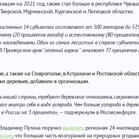
изации на 2021 год, также стал больше в республике Чуваш
 Тверской, Мурманской, Курганской и Липецкой областях.
численных 14 субъектах составляют от 500 гектаров до 57,
ному (20 процентов вклада) и естественному (80 процентов)
 насаждениями. Один из самых лесистых в стране субъект
 В
Приморском крае
"зеленый каркас" занимает 77 процентов
ве
, а также на
Ставрополье
, в
Астрахани
и
Ростовской облас
и деревьев, добавили в организации.
ть нашей страны, требуют бережного отношения, сохранения
го внутри себя в виде углерода. Чем больше углерода в дерев
в России на 3 процента»
, — подчеркнули в Рослесинфорге.
т Владимир Путина поручил
выделить
регионам 24 миллиард
яснил
, что большая часть возгораний на природных угодья