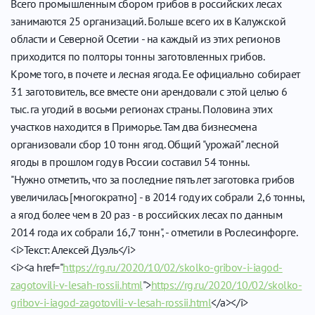
Всего промышленным сбором грибов в российских лесах
занимаются 25 организаций. Больше всего их в Калужской
области и Северной Осетии - на каждый из этих регионов
приходится по полторы тонны заготовленных грибов.
Кроме того, в почете и лесная ягода. Ее официально собирает
31 заготовитель, все вместе они арендовали с этой целью 6
тыс. га угодий в восьми регионах страны. Половина этих
участков находится в Приморье. Там два бизнесмена
организовали сбор 10 тонн ягод. Общий "урожай" лесной
ягоды в прошлом году в России составил 54 тонны.
"Нужно отметить, что за последние пять лет заготовка грибов
увеличилась [многократно] - в 2014 году их собрали 2,6 тонны,
а ягод более чем в 20 раз - в российских лесах по данным
2014 года их собрали 16,7 тонн", - отметили в Рослесинфорге.
<i>Текст: Алексей Дуэль</i>
<i><a href="
https://rg.ru/2020/10/02/skolko-gribov-i-iagod-
zagotovili-v-lesah-rossii.html
">
https://rg.ru/2020/10/02/skolko-
gribov-i-iagod-zagotovili-v-lesah-rossii.html
</a></i>