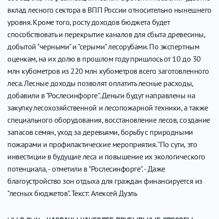
вклад лесного сектора в ВПП России относительно нынешнего
уровня. Кроме того, росту доходов бюджета будет
способствовать и перекрытие каналов для сбыта древесины,
добытой "черными" и "серыми" лесорубами. По экспертным
оценкам, на их долю в прошлом году пришлось от 10 до 30
млн кубометров из 220 млн кубометров всего заготовленного
леса. Лесные доходы позволят оплатить лесные расходы,
добавили в "Рослесинфорге". Деньги будут направлены на
закупку лесохозяйственной и лесопожарной техники, а также
специального оборудования, восстановление лесов, создание
запасов семян, уход за деревьями, борьбу с природными
пожарами и профилактические мероприятия. "По сути, это
инвестиции в будущие леса и повышение их экологического
потенциала, - отметили в "Рослесинфорге". - Даже
благоустройство зон отдыха для граждан финансируется из
"лесных бюджетов". Текст: Алексей Дуэль