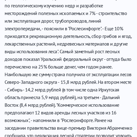
по геологическому изучению недр и разработке
месторождений полезных ископаемых и 7% - строительство
или эксплуатация дорог, трубопроводов, линий
электропередачи, - пояснили в "Рослесинфорге". - Еще 10%
приходятся рекреационную деятельность, сбор грибов и ягод,
лекарственных растений, недревесных материалов и другие
виды использования леса". Самый заметный рост лесных
доходов показал Уральский федеральный округ - оттуда было
перечислено на 25% больше денег, чем годом ранее.
Наибольшую же сумму страна получила от эксплуатации лесов
Северо-Западного округа - 15,8 млрд рублей. На втором месте
- Сибирь - 14,2 млрд рублей (в том числе одна Иркутская
область принесла 5,9 млрд рублей), на третьем - Дальний
Восток (8,4 млрд рублей). "Коммерческое использование
предполагают 12 видов аренды лесных участков из 16
возможных", - напомнили в "Рослесинфорге. Ранее на
заседании правительства вице-премьер Виктория Абрамченко
сообщила, что реализация лесной стратегии позволит удвоить