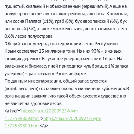
пушистый, скальный и обыкновенный (черешчатый). А еще на
полуострове встречаются такие реликты, как сосна Крымская,
или сосна Палласа (11%), граб (8%), бук европейский (6%), бук
восточный (3%), а также можжевельник, но он занимает всего
0,6% лесов полуострова.
"Общий запас углерода на территории лесов Республики
Крым составляет 23 миллиона тонн. Из них 93% – в живых
стоящих деревьях. В сухостое углерода меньше в 16 раз. На
валежник и биомассу пней приходится чуть больше 1% запаса
углерода", – рассказали в Рослесинфорге.
По данным инвентаризации, общий запас сухостоя
(погибшего леса) составляет около 3 миллионов кубометров. В
организации заявили, что такой объем сухостоя существенно
не влияет на здоровье лесов.
<a href="
https://ria.ru/20200923/krym-
1577589809.html
">
https://ria.ru/20200923/krym-
1577589809.html
</a>