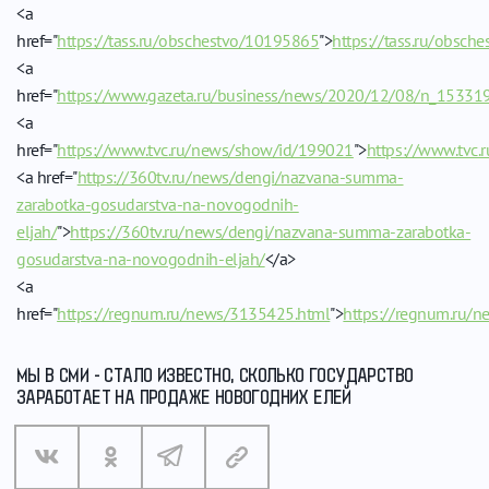
<a
href="
https://tass.ru/obschestvo/10195865
">
https://tass.ru/obsc
<a
href="
https://www.gazeta.ru/business/news/2020/12/08/n_15331
<a
href="
https://www.tvc.ru/news/show/id/199021
">
https://www.tvc
<a href="
https://360tv.ru/news/dengi/nazvana-summa-
zarabotka-gosudarstva-na-novogodnih-
eljah/
">
https://360tv.ru/news/dengi/nazvana-summa-zarabotka-
gosudarstva-na-novogodnih-eljah/
</a>
<a
href="
https://regnum.ru/news/3135425.html
">
https://regnum.ru/
МЫ В СМИ - СТАЛО ИЗВЕСТНО, СКОЛЬКО ГОСУДАРСТВО
ЗАРАБОТАЕТ НА ПРОДАЖЕ НОВОГОДНИХ ЕЛЕЙ