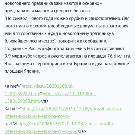
новогоднего праздника занимаются в основном
представители малого и среднего бизнеса.
"Но символ Нового года можно срубить и самостоятельно. Для
этого нужно оформить необходимые документы на заготовку
ели для собственных нужд к новогоднему празднику в
ближайшем лесничестве", - говорится в сообщении.
По данным Рослесинфорга запасы ели в России составляют
9,9 млрд кубометров и располагаются на площади 76,6 млн га.
Это сравнимо с территорией всей Турции и в два раза больше
площади Японии.
<a href="
https://ria.ru/20201208/el-
1588139283.html
">
https://ria.ru/20201208/el-
1588139283.html
</a>
<a href="
https://iz.ru/1096832/2020-12-08/v-rossii-snizilsia-
interes-k-pokupke-elok-na-novyi-
god
">
https://iz.ru/1096832/2020-12-08/v-rossii-snizilsia-
interes-k-pokupke-elok-na-novyi-god
</a>