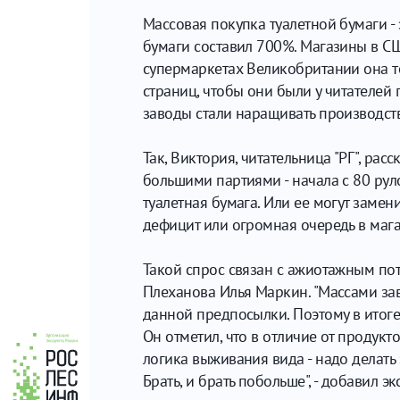
Массовая покупка туалетной бумаги - 
бумаги составил 700%. Магазины в СШ
супермаркетах Великобритании она то
страниц, чтобы они были у читателей п
заводы стали наращивать производств
Так, Виктория, читательница "РГ", рас
большими партиями - начала с 80 руло
туалетная бумага. Или ее могут замен
дефицит или огромная очередь в магаз
Такой спрос связан с ажиотажным пот
Плеханова Илья Маркин. "Массами завл
данной предпосылки. Поэтому в итоге 
Он отметил, что в отличие от продукт
логика выживания вида - надо делать 
Брать, и брать побольше", - добавил эк