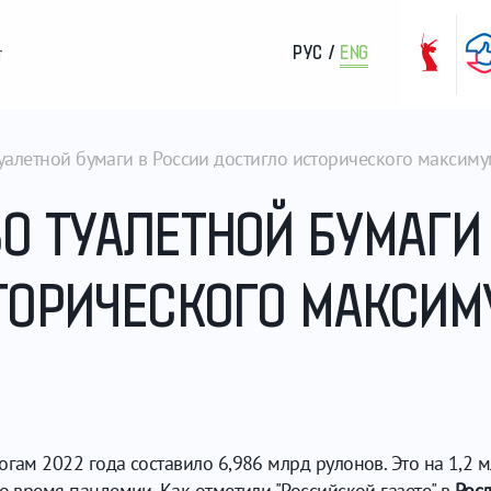
РУС
/
ENG
т
уалетной бумаги в России достигло исторического максим
О ТУАЛЕТНОЙ БУМАГИ
ТОРИЧЕСКОГО МАКСИМ
гам 2022 года составило 6,986 млрд рулонов. Это на 1,2 м
о время пандемии. Как отметили "Российской газете" в
Рос