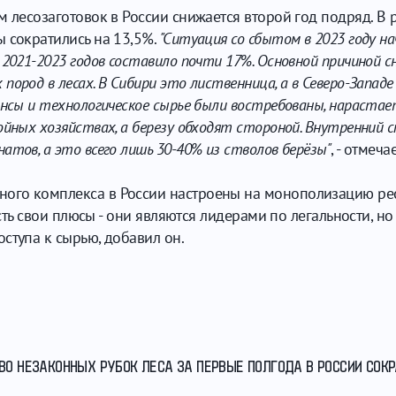
м лесозаготовок в России снижается второй год подряд. В
 сократились на 13,5%.
"Ситуация со сбытом в 2023 году на
2021-2023 годов составило почти 17%. Основной причиной с
род в лесах. В Сибири это лиственница, а в Северо-Западе 
нсы и технологическое сырье были востребованы, нарастает
йных хозяйствах, а березу обходят стороной. Внутренний с
тов, а это всего лишь 30-40% из стволов берёзы"
, - отмеча
ого комплекса в России настроены на монополизацию ре
 есть свои плюсы - они являются лидерами по легальности, 
ступа к сырью, добавил он.
ТВО НЕЗАКОННЫХ РУБОК ЛЕСА ЗА ПЕРВЫЕ ПОЛГОДА В РОССИИ СОКР