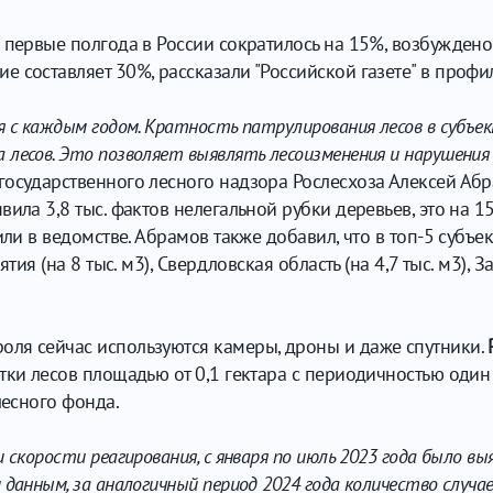
 первые полгода в России сократилось на 15%, возбуждено 
 составляет 30%, рассказали "Российской газете" в профи
 с каждым годом. Кратность патрулирования лесов в субъек
лесов. Это позволяет выявлять лесоизменения и нарушения
государственного лесного надзора Рослесхоза Алексей Абр
вила 3,8 тыс. фактов нелегальной рубки деревьев, это на
тили в ведомстве. Абрамов также добавил, что в топ-5 суб
тия (на 8 тыс. м3), Свердловская область (на 4,7 тыс. м3), З
ля сейчас используются камеры, дроны и даже спутники.
ки лесов площадью от 0,1 гектара с периодичностью один р
лесного фонда.
скорости реагирования, с января по июль 2023 года было выя
анным, за аналогичный период 2024 года количество случаев