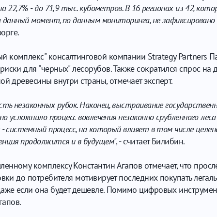
а 22,7% - до 71,9 тыс. кубометров. В 16 регионах из 42, к
 данный момент, по данным мониторинга, не зафиксировано н
форге.
 комплекс" консалтинговой компании Strategy Partners Па
иски для "черных" лесорубов. Также сократился спрос на 
ой древесины внутри страны, отмечает эксперт.
сть незаконных рубок. Наконец, выстраивание государствен
но усложнило процесс вовлечения незаконно срубленного леса
 - системный процесс, на который влияет в том числе целе
енция продолжится и в будущем"
, - считает Билибин.
енному комплексу Константин Агапов отмечает, что просл
овки до потребителя мотивирует последних покупать легал
даже если она будет дешевле. Помимо цифровых инструмен
гапов.