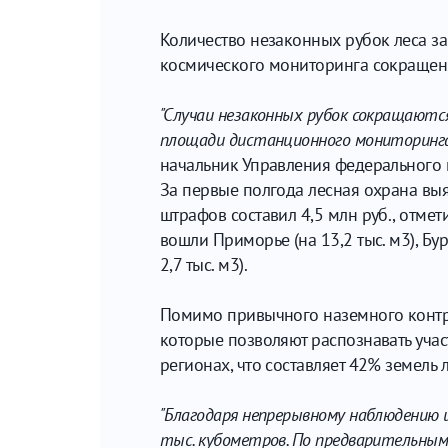
Количество незаконных рубок леса за
космического мониторинга сокращение
"Случаи незаконных рубок сокращаются
площади дистанционного мониторинга 
начальник Управления федерального 
За первые полгода лесная охрана выя
штрафов составил 4,5 млн руб., отме
вошли Приморье (на 13,2 тыс. м3), Буря
2,7 тыс. м3).
Помимо привычного наземного контро
которые позволяют распознавать участ
регионах, что составляет 42% земель 
"Благодаря непрерывному наблюдению и 
тыс. кубометров. По предварительным д