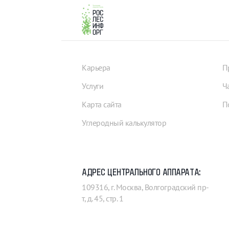
Карьера
П
Услуги
Ч
Карта сайта
П
Углеродный калькулятор
АДРЕС ЦЕНТРАЛЬНОГО АППАРАТА:
109316, г. Москва, Волгоградский пр-
т, д. 45, стр. 1