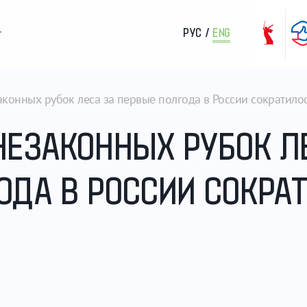
РУС
/
ENG
т
аконных рубок леса за первые полгода в России сократило
НЕЗАКОННЫХ РУБОК Л
ОДА В РОССИИ СОКРА