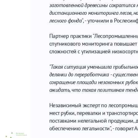
заготовленной древесины сократился н
дистанционного мониторинга лесов, на
лесного фонда"
, - уточнили в Рослесин
Партнер практики "Лесопромышленный
спутникового мониторинга повышает р
сложностей с утилизацией низкосортн
"Такая ситуация уменьшила прибыльно
делянки до переработчика - существен
сокращение площади незаконных рубок
ожидать, что такая позитивная тенд
Независимый эксперт по лесопромышл
мест рубки, перевалки и транспортир
поставками нелегальной продукции, 
обеспечению легальности", - говорит А