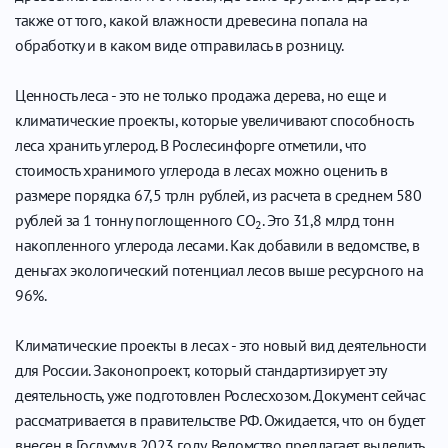
также от того, какой влажности древесина попала на
обработку и в каком виде отправилась в розницу.
Ценность леса - это не только продажа дерева, но еще и
климатические проекты, которые увеличивают способность
леса хранить углерод. В Рослесинфорге отметили, что
стоимость хранимого углерода в лесах можно оценить в
размере порядка 67,5 трлн рублей, из расчета в среднем 580
рублей за 1 тонну поглощенного СО
. Это 31,8 млрд тонн
2
накопленного углерода лесами. Как добавили в ведомстве, в
деньгах экологический потенциал лесов выше ресурсного на
96%.
Климатические проекты в лесах - это новый вид деятельности
для России. Законопроект, который стандартизирует эту
деятельность, уже подготовлен Рослесхозом. Документ сейчас
рассматривается в правительстве РФ. Ожидается, что он будет
внесен в Госдуму в 2023 году. Ведомство предлагает выделить