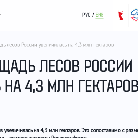
РУС
/
ENG
т
дь лесов России увеличилась на 4,3 млн гектаров
ОЩАДЬ ЛЕСОВ РОССИИ
НА 4,3 МЛН ГЕКТАРО
в увеличилась на 4,3 млн гектаров. Это сопоставимо с раз
л – считают эксперты Рослесинфорга.