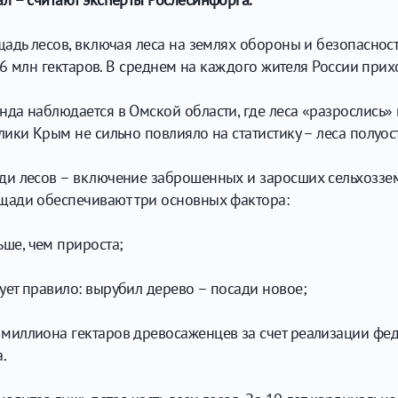
щадь лесов, включая леса на землях обороны и безопасно
,6 млн гектаров. В среднем на каждого жителя России прихо
а наблюдается в Омской области, где леса «разрослись» н
ки Крым не сильно повлияло на статистику – леса полуостр
и лесов – включение заброшенных и заросших сельхозземе
щади обеспечивают три основных фактора:
ше, чем прироста;
ует правило: вырубил дерево – посади новое;
 миллиона гектаров древосаженцев за счет реализации фе
.