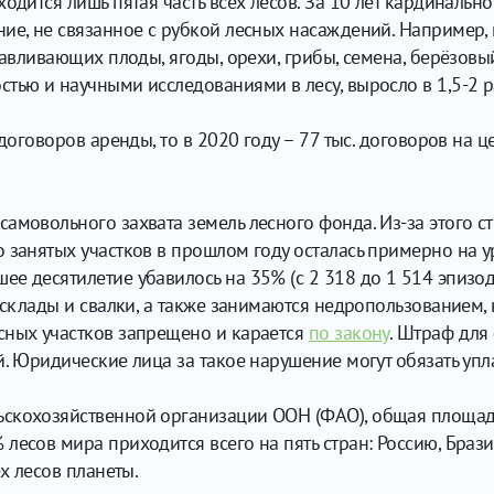
одится лишь пятая часть всех лесов. За 10 лет кардинально
ние, не связанное с рубкой лесных насаждений. Например,
тавливающих плоды, ягоды, орехи, грибы, семена, берёзовый 
тью и научными исследованиями в лесу, выросло в 1,5-2 р
 договоров аренды, то в 2020 году – 77 тыс. договоров на 
мовольного захвата земель лесного фонда. Из-за этого стр
 занятых участков в прошлом году осталась примерно на у
е десятилетие убавилось на 35% (с 2 318 до 1 514 эпизод
, склады и свалки, а также занимаются недропользованием
сных участков запрещено и карается
по закону
. Штраф для 
. Юридические лица за такое нарушение могут обязать уплат
скохозяйственной организации ООН (ФАО), общая площадь 
лесов мира приходится всего на пять стран: Россию, Брази
ех лесов планеты.