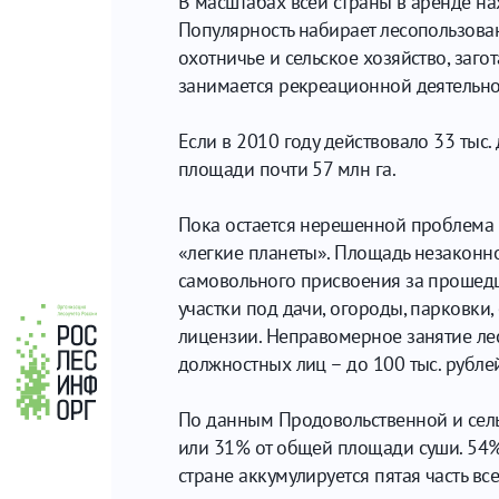
В масштабах всей страны в аренде нах
Популярность набирает лесопользова
охотничье и сельское хозяйство, заго
занимается рекреационной деятельнос
Если в 2010 году действовало 33 тыс.
площади почти 57 млн га.
Пока остается нерешенной проблема са
«легкие планеты». Площадь незаконно
самовольного присвоения за прошедше
участки под дачи, огороды, парковки
лицензии. Неправомерное занятие ле
должностных лиц – до 100 тыс. рублей
По данным Продовольственной и сель
или 31% от общей площади суши. 54% 
стране аккумулируется пятая часть вс