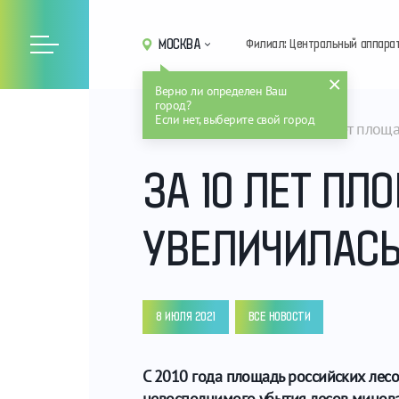
МОСКВА
Филиал: Центральный аппара
Верно ли определен Ваш
город?
Если нет, выберите свой город
Главная
Новости
За 10 лет площа
ЗА 10 ЛЕТ ПЛ
УВЕЛИЧИЛАСЬ 
8 ИЮЛЯ 2021
ВСЕ НОВОСТИ
С 2010 года площадь российских лесо
невосполнимого убытия лесов минова