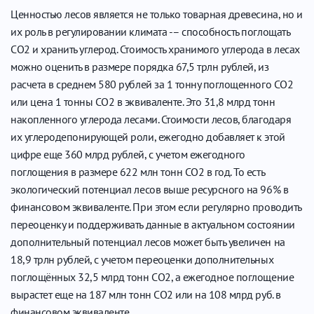
Ценностью лесов является не только товарная древесина, но и
их роль в регулировании климата -– способность поглощать
CO2 и хранить углерод. Стоимость хранимого углерода в лесах
можно оценить в размере порядка 67,5 трлн рублей, из
расчета в среднем 580 рублей за 1 тонну поглощенного СО2
или цена 1 тонны СО2 в эквиваленте. Это 31,8 млрд тонн
накопленного углерода лесами. Стоимости лесов, благодаря
их углеродепонирующей роли, ежегодно добавляет к этой
цифре еще 360 млрд рублей, с учетом ежегодного
поглощения в размере 622 млн тонн СО2 в год. То есть
экологический потенциал лесов выше ресурсного на 96% в
финансовом эквиваленте. При этом если регулярно проводить
переоценку и поддерживать данные в актуальном состоянии
дополнительный потенциал лесов может быть увеличен на
18,9 трлн рублей, с учетом переоценки дополнительных
поглощённых 32,5 млрд тонн СО2, а ежегодное поглощение
вырастет еще на 187 млн тонн СО2 или на 108 млрд руб. в
финансовом эквиваленте.