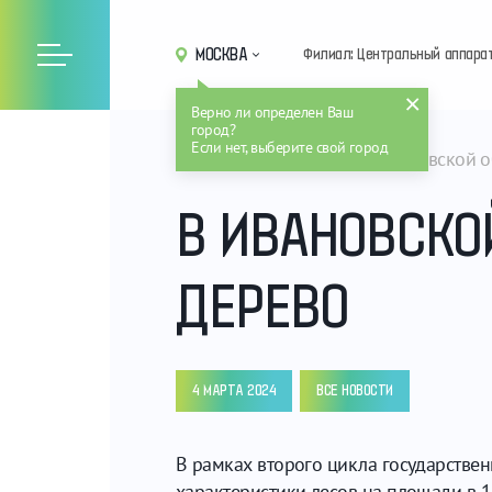
МОСКВА
Филиал: Центральный аппара
Верно ли определен Ваш
город?
Если нет, выберите свой город
Главная
Новости
В Ивановской о
В ИВАНОВСКО
ДЕРЕВО
4 МАРТА 2024
ВСЕ НОВОСТИ
В рамках второго цикла государстве
характеристики лесов на площади в 1