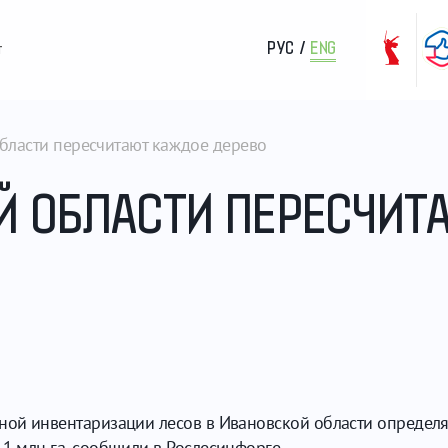
РУС
/
ENG
т
бласти пересчитают каждое дерево
Й ОБЛАСТИ ПЕРЕСЧИТ
нной инвентаризации лесов в Ивановской области определя
,1 млн га, сообщили в Рослесинфорге.