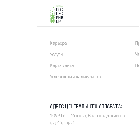
Карьера
П
Услуги
Ч
Карта сайта
П
Углеродный калькулятор
АДРЕС ЦЕНТРАЛЬНОГО АППАРАТА:
109316, г. Москва, Волгоградский пр-
т, д. 45, стр. 1