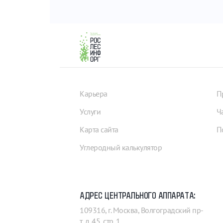
Карьера
П
Услуги
Ч
Карта сайта
П
Углеродный калькулятор
АДРЕС ЦЕНТРАЛЬНОГО АППАРАТА:
109316, г. Москва, Волгоградский пр-
т, д. 45, стр. 1