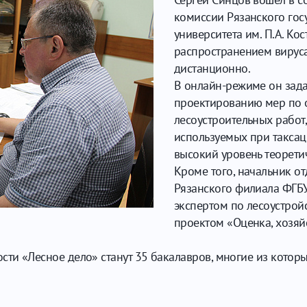
комиссии Рязанского гос
университета им. П.А. Ко
распространением вируса
дистанционно.
В онлайн-режиме он зад
проектированию мер по 
лесоустроительных работ,
используемых при таксац
высокий уровень теорети
Кроме того, начальник о
Рязанского филиала ФГБУ
экспертом по лесоустрой
проектом «Оценка, хозяй
сти «Лесное дело» станут 35 бакалавров, многие из котор