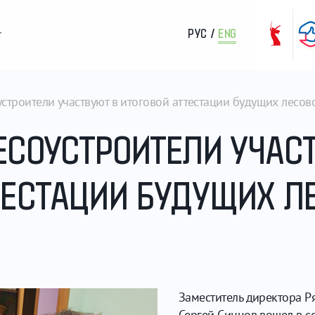
РУС
/
ENG
т
устроители участвуют в итоговой аттестации будущих лесов
ЕСОУСТРОИТЕЛИ УЧАС
ТЕСТАЦИИ БУДУЩИХ Л
Заместитель директора Р
Сергей Синцов вошел в с