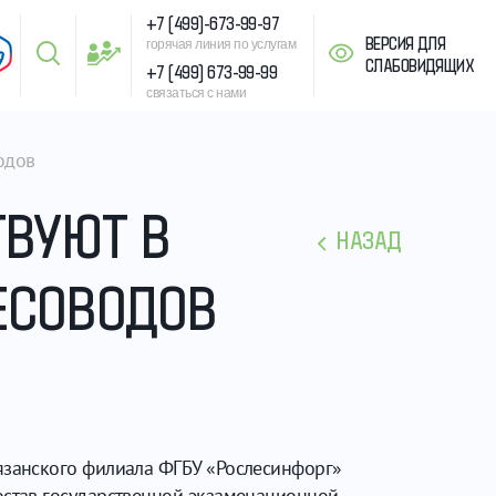
+7 (499)-673-99-97
ВЕРСИЯ ДЛЯ
горячая линия по услугам
СЛАБОВИДЯЩИХ
+7 (499) 673-99-99
связаться с нами
одов
ТВУЮТ В
НАЗАД
ЕСОВОДОВ
язанского филиала ФГБУ «Рослесинфорг»
остав государственной экзаменационной