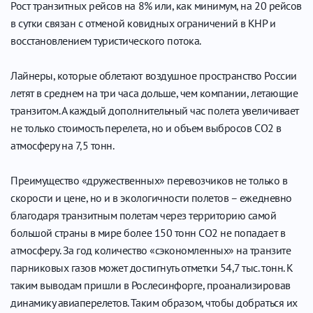
Рост транзитных рейсов на 8% или, как минимум, на 20 рейсов
в сутки связан с отменой ковидных ограничений в КНР и
восстановлением туристического потока.
Лайнеры, которые облетают воздушное пространство России
летят в среднем на три часа дольше, чем компании, летающие
транзитом. А каждый дополнительный час полета увеличивает
не только стоимость перелета, но и объем выбросов СО2 в
атмосферу на 7,5 тонн.
Преимущество «дружественных» перевозчиков не только в
скорости и цене, но и в экологичности полетов – ежедневно
благодаря транзитным полетам через территорию самой
большой страны в мире более 150 тонн СО2 не попадает в
атмосферу. За год количество «сэкономленных» на транзите
парниковых газов может достигнуть отметки 54,7 тыс. тонн. К
таким выводам пришли в Рослесинфорге, проанализировав
динамику авиаперелетов. Таким образом, чтобы добраться их