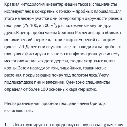
Краткая методология инвентаризации такова: специалисты
исследуют лес в конкретных точках – пробных площадях. Для
этого на лесном участке они отмеряют три окружности разной
2
площади (25, 100, и 500 м
), расположенные внутри друг
друга. В центр пробы члены бригады Рослесинфорга вбивают
металлический стержень – ориентир измерений на втором
цикле ГИЛ. Далее они изучают все, что находится на пробных
площадях: фиксируют и заносят в информационную систему
местоположение каждого дерева, его диаметр, высоту, тип
кроны. Затем исследуют мхи, лишайники, травянистые
растения, покрывающие почву под пологом леса. Учету
подлежат даже пни и валежник. Суммарно специалисты
определяют более 100 основных характеристик.
Место размещения пробной площади члены бригады
вычисляют так:
1. Леса группируют по породному составу, возрасту, качеству