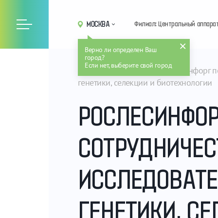
МОСКВА
Филиал: Центральный аппара
Верно ли определен Ваш
город?
Если нет, выберите свой город
Главная
Новости
Рослесинфорг п
генетики, селекции и биотехнологии
РОСЛЕСИНФОР
СОТРУДНИЧЕС
ИССЛЕДОВАТЕ
ГЕНЕТИКИ, С