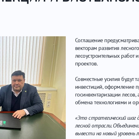
Соглашение предусматрива
векторам развития лесного
лесоустроительных работ и
проектов.
Совместные усилия будут 
инвестиций, оформление п
госинвентаризации лесов, 
обмена технологиями и ор
«Это стратегический шаг д
лесной отрасли. Объедине
вывести на новый уровень 