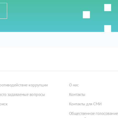
ротиводействие коррупции
О нас
асто задаваемые вопросы
Контакты
оиск
Контакты для СМИ
Общественное голосование