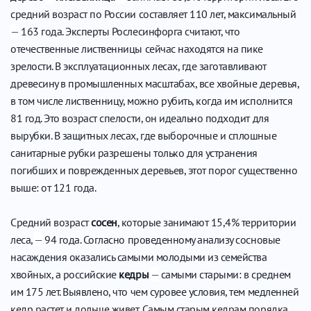
средний возраст по России составляет 110 лет, максимальный
—
163 года. Эксперты Рослесинфорга считают, что
отечественные лиственницы сейчас находятся на пике
зрелости. В эксплуатационных лесах, где заготавливают
древесину в промышленных масштабах, все хвойные деревья,
в том числе лиственницу, можно рубить, когда им исполнится
81 год. Это возраст спелости, он идеально подходит для
вырубки. В защитных лесах, где выборочные и сплошные
санитарные рубки разрешены только для устранения
погибших и поврежденных деревьев, этот порог существенно
выше: от 121 года.
Средний возраст
сосен
, которые занимают 15,4% территории
леса,
—
94 года. Согласно проведенному анализу сосновые
насаждения оказались самыми молодыми из семейства
хвойных, а российские
кедры
—
самыми старыми: в среднем
им 175 лет. Выявлено, что чем суровее условия, тем медленней
кедр растет и дольше живет. Самым старым кедрам порядка