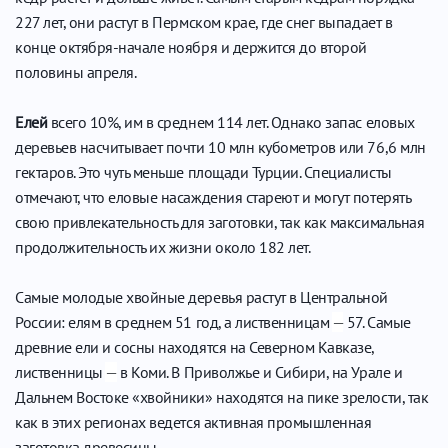
227 лет, они растут в Пермском крае, где снег выпадает в
конце октября-начале ноября и держится до второй
половины апреля.
Елей
всего 10%, им в среднем 114 лет. Однако запас еловых
деревьев насчитывает почти 10 млн кубометров или 76,6 млн
гектаров. Это чуть меньше площади Турции. Специалисты
отмечают, что еловые насаждения стареют и могут потерять
свою привлекательность для заготовки, так как максимальная
продолжительность их жизни около 182 лет.
Самые молодые хвойные деревья растут в Центральной
России: елям в среднем 51 год, а лиственницам
—
57. Самые
древние ели и сосны находятся на Северном Кавказе,
лиственницы
—
в Коми. В Приволжье и Сибири, на Урале и
Дальнем Востоке «хвойники» находятся на пике зрелости, так
как в этих регионах ведется активная промышленная
заготовка древесины.