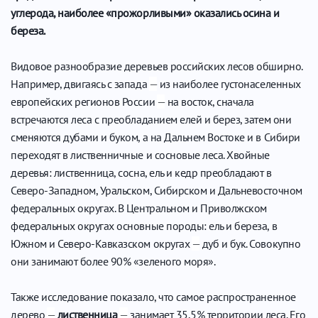
углерода, наиболее «прожорливыми» оказались осина и
береза.
Видовое разнообразие деревьев российских лесов обширно.
Например, двигаясь с запада
—
из наиболее густонаселенных
европейских регионов России
—
на восток, сначала
встречаются леса с преобладанием елей и берез, затем они
сменяются дубами и буком, а на Дальнем Востоке и в Сибири
переходят в лиственничные и сосновые леса. Хвойные
деревья: лиственница, сосна, ель и кедр преобладают в
Северо-Западном, Уральском, Сибирском и Дальневосточном
федеральных округах. В Центральном и Приволжском
федеральных округах основные породы: ель и береза, в
Южном и Северо-Кавказском округах
—
дуб и бук. Совокупно
они занимают более 90% «зеленого моря».
Также исследование показало, что самое распространенное
дерево
—
лиственница
—
занимает 35,5% территории леса. Его