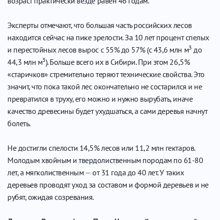
возраст практически везде равен 46 годам.
Эксперты отмечают, что большая часть российских лесов
находится сейчас на пике зрелости. За 10 лет процент спелых
3
и перестойных лесов вырос с 55% до 57% (с 43,6 млн м
до
3
44,3 млн м
). Больше всего их в Сибири. При этом 26,5%
«старичков» стремительно теряют технические свойства. Это
значит, что пока такой лес окончательно не состарился и не
превратился в труху, его можно и нужно вырубать, иначе
качество древесины будет ухудшаться, а сами деревья начнут
болеть.
Не достигли спелости 14,5% лесов или 11,2 млн гектаров.
Молодым хвойным и твердолиственным породам по 61-80
лет, а мягколиственным
—
от 31 года до 40 лет. У таких
деревьев проводят уход за составом и формой деревьев и не
рубят, ожидая созревания.