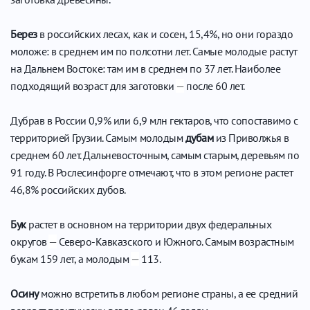
Берез
в российских лесах, как и сосен, 15,4%, но они гораздо
моложе: в среднем им по полсотни лет. Самые молодые растут
на Дальнем Востоке: там им в среднем по 37 лет. Наиболее
подходящий возраст для заготовки
—
после 60 лет.
Дубрав в России 0,9% или 6,9 млн гектаров, что сопоставимо с
территорией Грузии. Самым молодым
дубам
из Приволжья в
среднем 60 лет. Дальневосточным, самым старым, деревьям по
91 году. В Рослесинфорге отмечают, что в этом регионе растет
46,8% российских дубов.
Бук
растет в основном на территории двух федеральных
округов
—
Северо-Кавказского и Южного. Самым возрастным
букам 159 лет, а молодым
—
113.
Осину
можно встретить в любом регионе страны, а ее средний