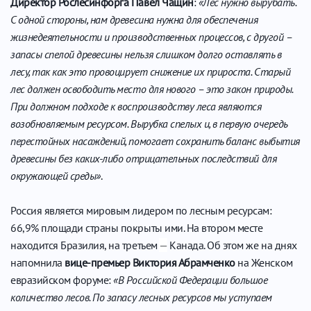
Директор Рослесинфорга Павел Чащин
:
«Лес нужно вырубать.
С одной стороны, нам древесина нужна для обеспечения
жизнедеятельности и производственных процессов, с другой –
запасы спелой древесины нельзя слишком долго оставлять в
лесу, так как это провоцирует снижение их прироста. Старый
лес должен освободить место для нового – это закон природы.
При должном подходе к воспроизводству леса являются
возобновляемым ресурсом. Вырубка спелых и, в первую очередь
перестойных насаждений, помогает сохранить баланс выбытия
древесины без каких-либо отрицательных последствий для
окружающей среды»
.
Россия является мировым лидером по лесным ресурсам:
66,9% площади страны покрыты ими. На втором месте
находится Бразилия, на третьем
—
Канада. Об этом же на днях
напомнила
вице-премьер Виктория Абрамченко
на Женском
евразийском форуме:
«В Российской Федерации большое
количество лесов. По запасу лесных ресурсов мы уступаем