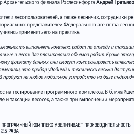
ор Архангельского филиала Рослесинфорга
Андрей Третьяк
ители лесопользователей, а также лесничих, сотрудники р
ториальных представителей Федерального агентства лесног
чились применять его на практике.
можность выполнять комплекс работ по отводу и таксации 
нные о лесах для планирования объемов работ. Кроме этого
нному формату данных они смогут контролировать качество
отметили, что прибор удобный и технически весьма доступн
 продукт на любое мобильное устройство на базе андроид»
ос на тестирование программного комплекса. В ближайше
е и таксации лесосек, а также при выполнении мероприяти
ОЙ ПРОГРАММНЫЙ КОМПЛЕКС УВЕЛИЧИВАЕТ ПРОИЗВОДИТЕЛЬНОСТЬ
2,5 РАЗА