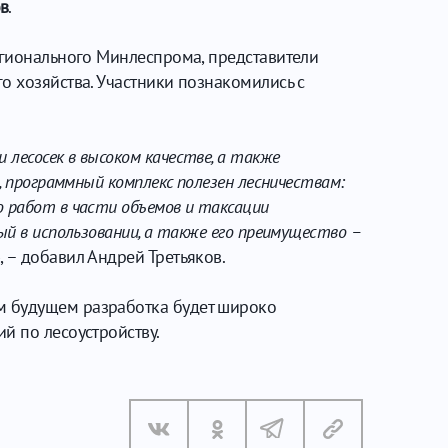
ов
.
егионального Минлеспрома, представители
о хозяйства. Участники познакомились с
лесосек в высоком качестве, а также
, программный комплекс полезен лесничествам:
 работ в части объемов и таксации
ый в использовании, а также его преимущество –
, – добавил Андрей Третьяков.
м будущем разработка будет широко
й по лесоустройству.