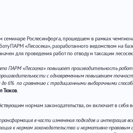
ом семинаре Рослесинфорга, прошедшем в рамках чемпиона
оту ПАРМ «Лесосека», разработанного ведомством на баз
ачен для проведения работ по отводу и таксации лесосек
 что ПАРМ «Лесосека» повышает производительность работ 
я производительности с одновременным повышением точност
й до 6% по сравнению с традиционными выборочными спосо
л Тюков
.
ствующим нормам законодательства, он включает в себя в
рансформация в части изменения подходов и интеграция все
птация к нормам законодательства и нормативно-правовым а