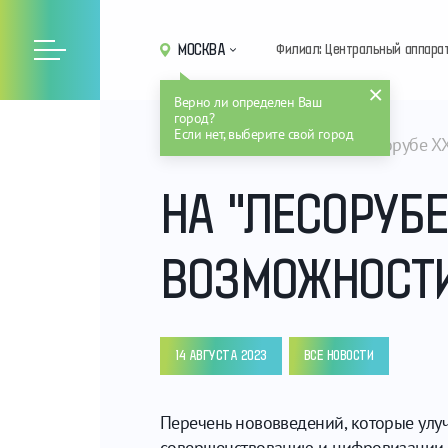
МОСКВА
Филиал: Центральный аппара
Верно ли определен Ваш
город?
Если нет, выберите свой город
Главная
Новости
На "Лесорубе X
НА "ЛЕСОРУБЕ
ВОЗМОЖНОСТИ
14 АВГУСТА 2023
ВСЕ НОВОСТИ
Перечень нововведений, которые улуч
совершенствованию и цифровизации л