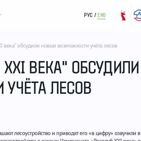
РУС
/
ENG
т
XI века" обсудили новые возможности учёта лесов
 XXI ВЕКА" ОБСУДИЛ
 УЧЁТА ЛЕСОВ
шают лесоустройство и приводят его «в цифру» озвучили 
есоустройства в рамках Чемпионата «Лесоруб XXI века» в