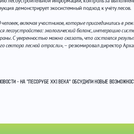
цию лесоустроительной информации, контроль за выполнен
укция демонстрирует экосистемный подход к учёту лесов.
0 человек, включая участников, которые присоединились в ре
еся лесоустройства: экологический баланс, интеграцию сис
раны. С уверенностью можно сказать, что состоялся резу
го сектора лесной отрасли»
, – резюмировал директор Арх
НОВОСТИ - НА "ЛЕСОРУБЕ XXI ВЕКА" ОБСУДИЛИ НОВЫЕ ВОЗМОЖНОС