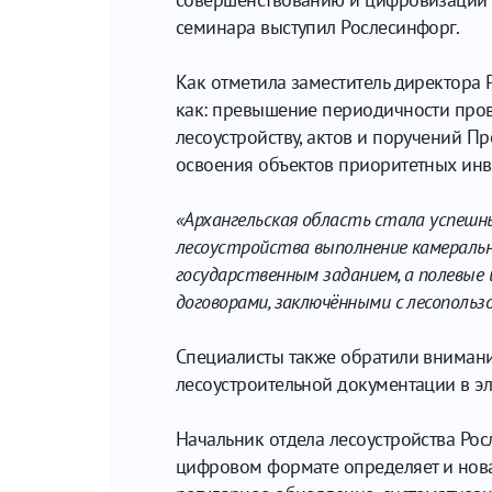
семинара выступил Рослесинфорг.
Как отметила заместитель директора
как: превышение периодичности пров
лесоустройству, актов и поручений П
освоения объектов приоритетных инве
­«Архангельская область стала успеш
лесоустройства выполнение камеральн
государственным заданием, а полевые
договорами, заключёнными с лесополь
Специалисты также обратили внимани
лесоустроительной документации в э
Начальник отдела лесоустройства Ро
цифровом формате определяет и нова