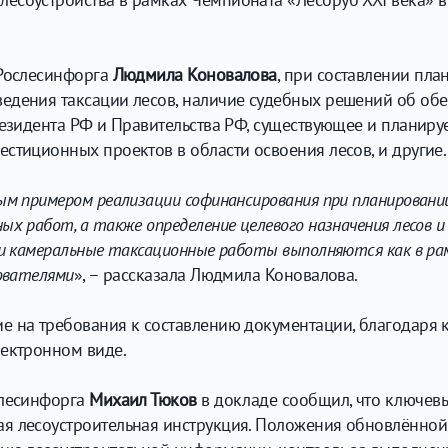
 Рослесинфорга
Людмила Коновалова
, при составлении пла
едения таксации лесов, наличие судебных решений об о
резидента РФ и Правительства РФ, существующее и планиру
стиционных проектов в области освоения лесов, и другие.
ным примером реализации софинансирования при планировани
ых работ, а также определение целевого назначения лесов 
 и камеральные таксационные работы выполняются как в рам
зователями
», – рассказала Людмила Коновалова.
е на требования к составлению документации, благодаря 
лектронном виде.
слесинфорга
Михаил Тюков
в докладе сообщил, что ключевы
я лесоустроительная инструкция. Положения обновлённой