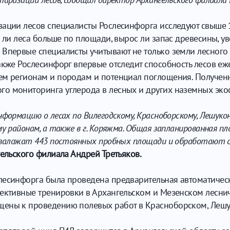
зации лесов специалисты Рослесинфорга исследуют свыше 
о ли леса больше по площади, вырос ли запас древесины, у
Впервые специалисты учитывают не только земли лесного 
акже Рослесинфорг впервые отследит способность лесов еже
ем регионам и породам и потенциал поглощения. Полученн
о мониторинга углерода в лесных и других наземных эко
ормацию о лесах по Вилегодскому, Красноборскому, Лешуконс
у районам, а также в г. Коряжма. Общая запланированная п
ы заложат 443 постоянных пробных площади и обработают 
ельского филиала Андрей Третьяков.
слесинфорга была проведена предварительная автоматиче
лективные тренировки в Архангельском и Мезенском лесни
щены к проведению полевых работ в Красноборском, Лешу