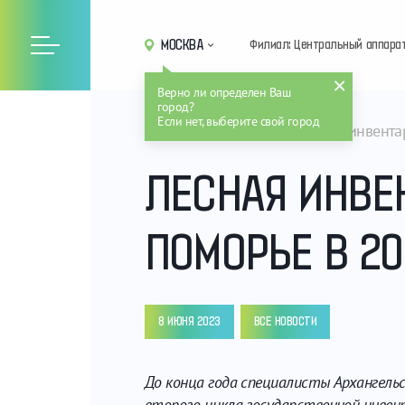
МОСКВА
Филиал: Центральный аппара
Верно ли определен Ваш
город?
Если нет, выберите свой город
Главная
Новости
Лесная инвента
ЛЕСНАЯ ИНВЕ
ПОМОРЬЕ В 20
8 ИЮНЯ 2023
ВСЕ НОВОСТИ
До конца года специалисты Архангель
второго цикла государственной инвент