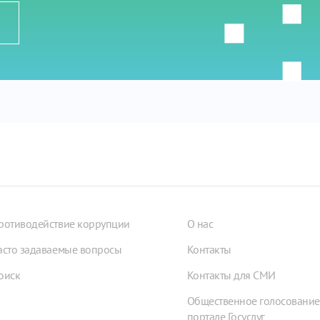
ротиводействие коррупции
О нас
асто задаваемые вопросы
Контакты
оиск
Контакты для СМИ
Общественное голосование
портале Госуслуг