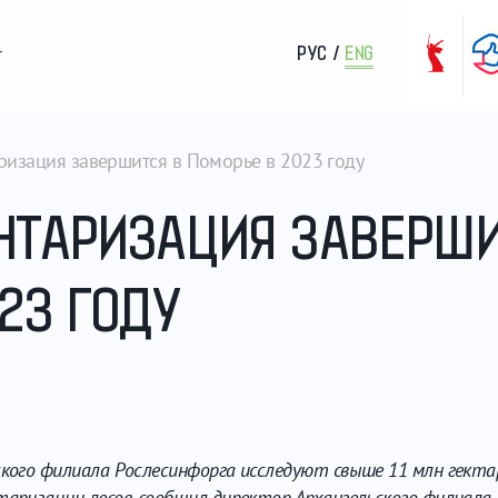
РУС
/
ENG
т
ризация завершится в Поморье в 2023 году
НТАРИЗАЦИЯ ЗАВЕРШИ
23 ГОДУ
ского филиала Рослесинфорга исследуют свыше 11 млн гекта
аризации лесов, сообщил директор Архангельского филиала 