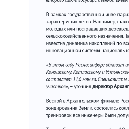
В рамках государственной инвентари
характеристик лесов. Например, стал
молодых или пострадавших деревьев. 
сельскохозяйственного назначения. Т
известна динамика накоплений по вс
инновационной системы национальног
«
В этом году Рослесинфорг обновит инф
Коношскому, Котласскому и Устьянском
составляет 11,6 млн га. Специалист
участков
», – уточнил
директор Арханг
Весной в Архангельском филиале Ро
зондирования Земли, состоялись кол
тренировок все инженеры были допу