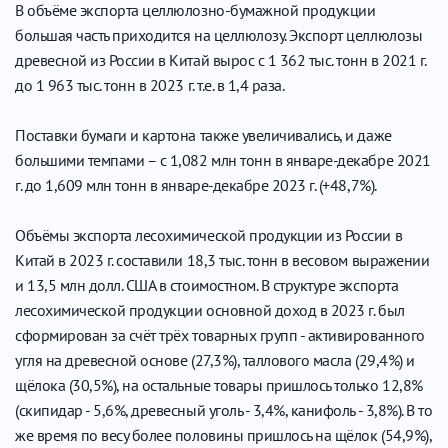
В объёме экспорта целлюлозно-бумажной продукции
большая часть приходится на целлюлозу. Экспорт целлюлозы
древесной из России в Китай вырос с 1 362 тыс. тонн в 2021 г.
до 1 963 тыс. тонн в 2023 г. т.е. в 1,4 раза.
Поставки бумаги и картона также увеличивались, и даже
большими темпами – с 1,082 млн тонн в январе-декабре 2021
г. до 1,609 млн тонн в январе-декабре 2023 г. (+48,7%).
Объёмы экспорта лесохимической продукции из России в
Китай в 2023 г. составили 18,3 тыс. тонн в весовом выражении
и 13,5 млн долл. США в стоимостном. В структуре экспорта
лесохимической продукции основной доход в 2023 г. был
сформирован за счёт трёх товарных групп - активированного
угля на древесной основе (27,3%), таллового масла (29,4%) и
щёлока (30,5%), на остальные товары пришлось только 12,8%
(скипидар - 5,6%, древесный уголь - 3,4%, канифоль - 3,8%). В то
же время по весу более половины пришлось на щёлок (54,9%),