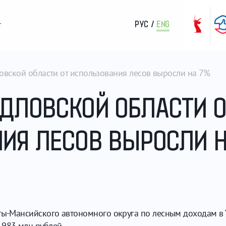
РУС
/
ENG
т
вской области от использования лесов выросли на 7%
ДЛОВСКОЙ ОБЛАСТИ О
ИЯ ЛЕСОВ ВЫРОСЛИ Н
нты-Мансийского автономного округа по лесным доходам в 
 983 млн рублей.