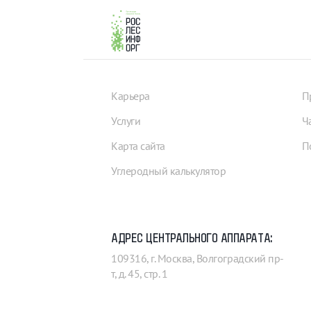
Карьера
П
Услуги
Ч
Карта сайта
П
Углеродный калькулятор
АДРЕС ЦЕНТРАЛЬНОГО АППАРАТА:
109316, г. Москва, Волгоградский пр-
т, д. 45, стр. 1