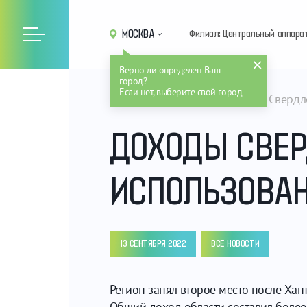
МОСКВА
Филиал: Центральный аппара
Верно ли определен Ваш
город?
Если нет, выберите свой город
Главная
Новости
Доходы Свердло
ДОХОДЫ СВЕР
ИСПОЛЬЗОВАН
13 СЕНТЯБРЯ 2022
ВСЕ НОВОСТИ
Регион занял второе место после Ха
Общий доход области составил более