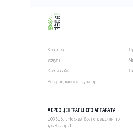
Карьера
П
Услуги
Ч
Карта сайта
П
Углеродный калькулятор
АДРЕС ЦЕНТРАЛЬНОГО АППАРАТА:
109316, г. Москва, Волгоградский пр-
т, д. 45, стр. 1