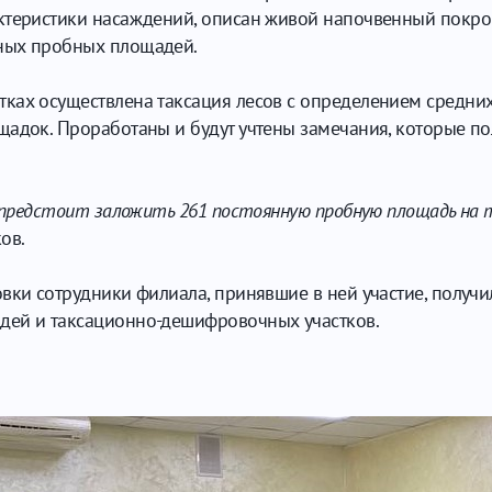
теристики насаждений, описан живой напочвенный покров,
ных пробных площадей.
ках осуществлена таксация лесов с определением средни
щадок. Проработаны и будут учтены замечания, которые п
м предстоит заложить 261 постоянную пробную площадь на
ов.
вки сотрудники филиала, принявшие в ней участие, получ
дей и таксационно-дешифровочных участков.